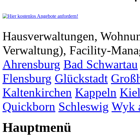
Hausverwaltungen, Wohnu
Verwaltung), Facility-Man
Ahrensburg
Bad Schwartau
Flensburg
Glückstadt
Großh
Kaltenkirchen
Kappeln
Kie
Quickborn
Schleswig
Wyk 
Hauptmenü