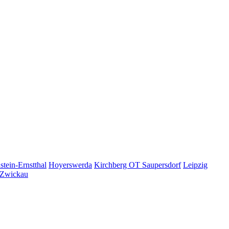
tein-Ernstthal
Hoyerswerda
Kirchberg OT Saupersdorf
Leipzig
Zwickau