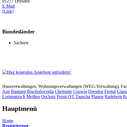
01277 Dresden
E-Mail
[Link]
Bundesländer
Sachsen
Hausverwaltungen, Wohnungsverwaltungen (WEG-Verwaltung), Faci
Aue
Bautzen
Bischofswerda
Chemnitz
Coswig
Dresden
Freital
Glau
Lommatzsch
Meißen
Oschatz
Penig OT Tauscha
Plauen
Radeberg
R
Hauptmenü
Home
Registrierung