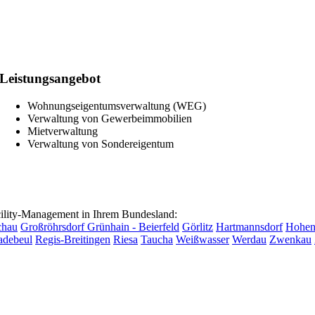
Leistungsangebot
Wohnungseigentumsverwaltung (WEG)
Verwaltung von Gewerbeimmobilien
Mietverwaltung
Verwaltung von Sondereigentum
lity-Management in Ihrem Bundesland:
chau
Großröhrsdorf
Grünhain - Beierfeld
Görlitz
Hartmannsdorf
Hohens
adebeul
Regis-Breitingen
Riesa
Taucha
Weißwasser
Werdau
Zwenkau