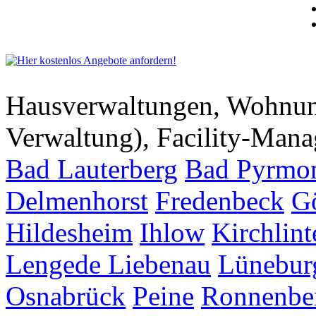
Hausverwaltungen, Wohnu
Verwaltung), Facility-Man
Bad Lauterberg
Bad Pyrmo
Delmenhorst
Fredenbeck
G
Hildesheim
Ihlow
Kirchlint
Lengede
Liebenau
Lünebur
Osnabrück
Peine
Ronnenbe